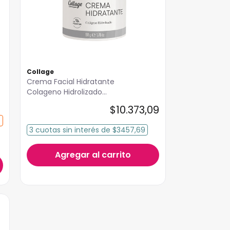
Collage
Crema Facial Hidratante
Colageno Hidrolizado
Collage 50g
$
10
.
373
,
09
3
cuotas
sin interés
de
$3457,69
Agregar al carrito