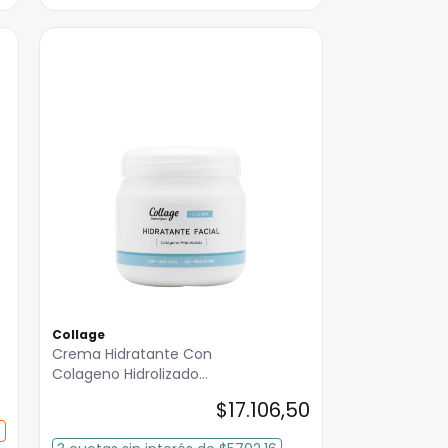
Collage
Crema Hidratante Con
Colageno Hidrolizado
Collage 250 grs
$
17
.
106
,
50