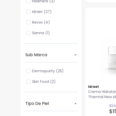
Hidehere
(
3
)
Idraet
(
27
)
Revox
(
4
)
Sienna
(
1
)
Sub Marca
Dermopurity
(
25
)
Skin Food
(
2
)
Idraet
Crema Hidratan
Thermal New Id
Tipo De Piel
$
24
$
1