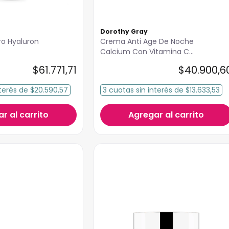
Dorothy Gray
ro Hyaluron
Crema Anti Age De Noche
Calcium Con Vitamina C
Dorothy Gray
$
61
.
771
,
71
$
40
.
900
,
6
terés
de
$20.590,57
3
cuotas
sin interés
de
$13.633,53
r al carrito
Agregar al carrito