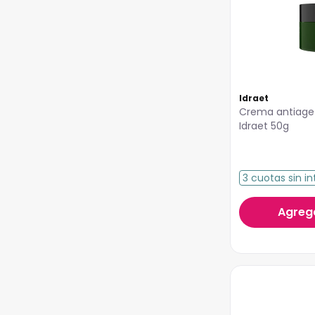
Idraet
Crema antiage 
Idraet 50g
3
cuotas
sin in
Agrega