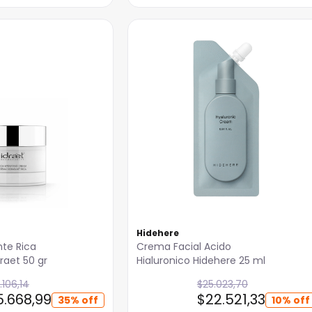
Hidehere
te Rica
Crema Facial Acido
raet 50 gr
Hialuronico Hidehere 25 ml
.
106
,
14
$
25
.
023
,
70
5
.
668
,
99
$
22
.
521
,
33
35%
10%