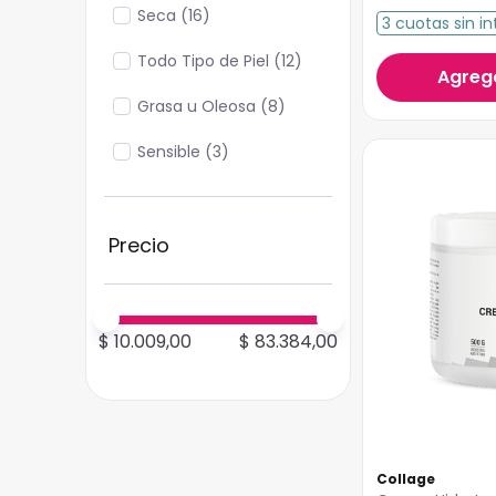
Seca
(
16
)
3
cuotas
sin in
Todo Tipo de Piel
(
12
)
Agrega
Grasa u Oleosa
(
8
)
Sensible
(
3
)
$ 10.009,00
$ 83.384,00
Collage