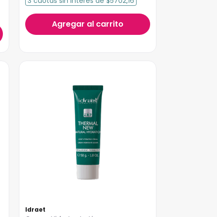
3
cuotas
sin interés
de
$5702,16
Agregar al carrito
Idraet