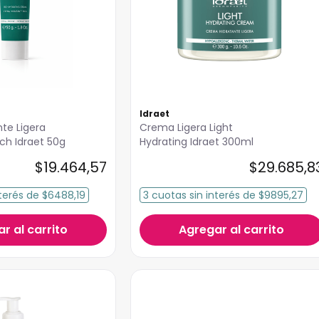
Idraet
te Ligera
Crema Ligera Light
Thermal New Rich Idraet 50g
Hydrating Idraet 300ml
$
19
.
464
,
57
$
29
.
685
,
8
terés
de
$6488,19
3
cuotas
sin interés
de
$9895,27
r al carrito
Agregar al carrito