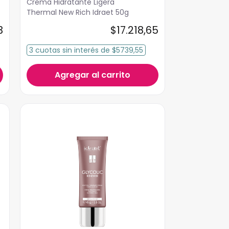
Crema Hidratante Ligera
Thermal New Rich Idraet 50g
3
$
17
.
218
,
65
3
cuotas
sin interés
de
$5739,55
Agregar al carrito