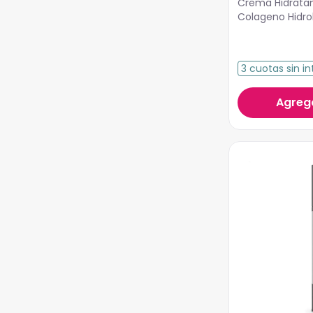
Crema Hidrata
Colageno Hidro
3
cuotas
sin in
Agrega