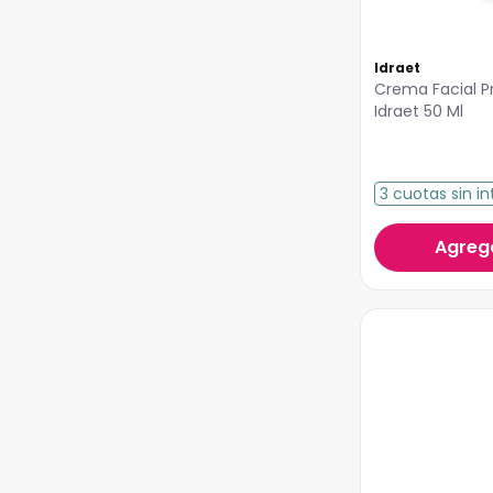
Idraet
Crema Facial P
Idraet 50 Ml
3
cuotas
sin in
Agrega