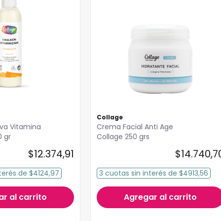
Collage
iva Vitamina
Crema Facial Anti Age
0 gr
Collage 250 grs
$
12
.
374
,
91
$
14
.
740
,
7
terés
de
$4124,97
3
cuotas
sin interés
de
$4913,56
r al carrito
Agregar al carrito