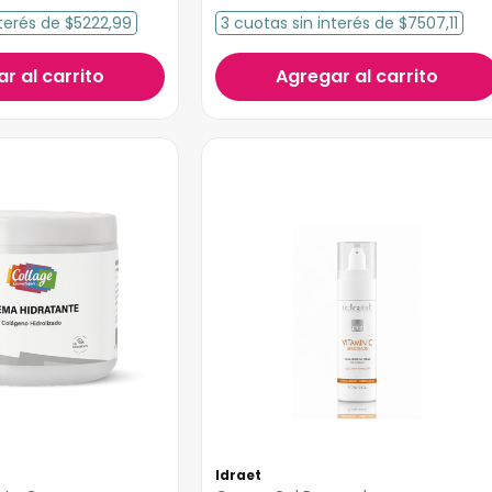
terés
de
$5222,99
3
cuotas
sin interés
de
$7507,11
r al carrito
Agregar al carrito
Idraet