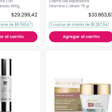
nte Con
Crema Gel Reparadora
lizado 500g
Vitamina C Idraet 75 gr
$
29
.
299
,
42
$
33
.
863
,
8
terés
de
$9766,47
3
cuotas
sin interés
de
$11.287,94
r al carrito
Agregar al carrito