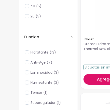
40
(
5
)
20
(
5
)
Funcion
Idraet
Crema Hidratan
Hidratante
(
13
)
Anti-Age
(
7
)
3
cuotas
sin in
Luminocidad
(
3
)
Agrega
Humectante
(
2
)
Tensor
(
1
)
Seboregulador
(
1
)