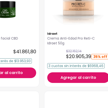
Idraet
facial CBD
Crema Anti-Edad Pro Reti-C
Idraet 50g
$
41
.
861
,
80
$
32
.
162
,
14
$
20
.
905
,
39
35%
terés
de
$13.953,93
3
cuotas
sin interés
de
$6968,46
r al carrito
Agregar al carrito