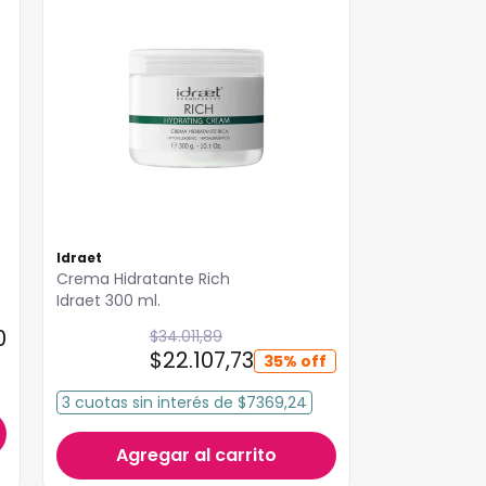
Idraet
Crema Hidratante Rich
Idraet 300 ml.
0
$
34
.
011
,
89
$
22
.
107
,
73
35%
3
cuotas
sin interés
de
$7369,24
Agregar al carrito