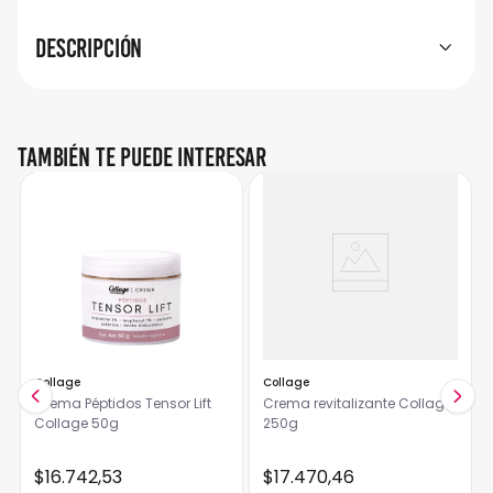
Descripción
También te puede interesar
Collage
Collage
Crema Péptidos Tensor Lift
Crema revitalizante Collage
Collage 50g
250g
$
16
.
742
,
53
$
17
.
470
,
46