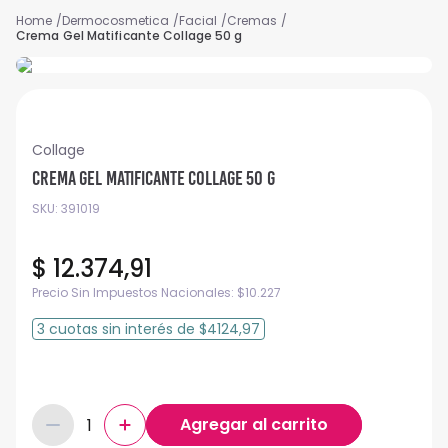
Dermocosmetica
Facial
Cremas
Crema Gel Matificante Collage 50 g
Collage
Crema Gel Matificante Collage 50 g
SKU
:
391019
$
12
.
374
,
91
Precio Sin Impuestos Nacionales:
$
10.227
3
cuotas
sin interés
de
$4124,97