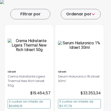
Ordenar por
Idraet
Idraet
Crema Hidratante Ligera
Serum Hialuronico 1% Idraet
Thermal New Rich Idraet
30ml
50g
$
19
.
464
,
57
$
33
.
353
,
34
3
cuotas
sin interés
de
3
cuotas
sin interés
de
$6488,19
$11.117,78