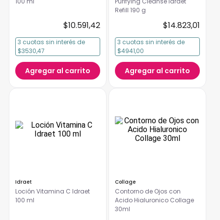
100 ml
Purifying Cleanse Idraet
Refill 190 g
$
10
.
591
,
42
$
14
.
823
,
01
3
cuotas
sin interés
de
3
cuotas
sin interés
de
$3530,47
$4941,00
Agregar al carrito
Agregar al carrito
Idraet
Collage
Loción Vitamina C Idraet
Contorno de Ojos con
100 ml
Acido Hialuronico Collage
30ml