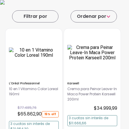
Ordenar por
L'Oréal Professionnel
Karseell
10 en 1 Vitamino Color Loreal
Crema para Peinar Leave-In
190ml
Maca Power Protein Karseell
200ml
$
34
.
999
,
99
$
77
.
485
,
76
$
65
.
862
,
90
15%
3
cuotas
sin interés
de
$11.666,66
3
cuotas
sin interés
de
$21.954,30