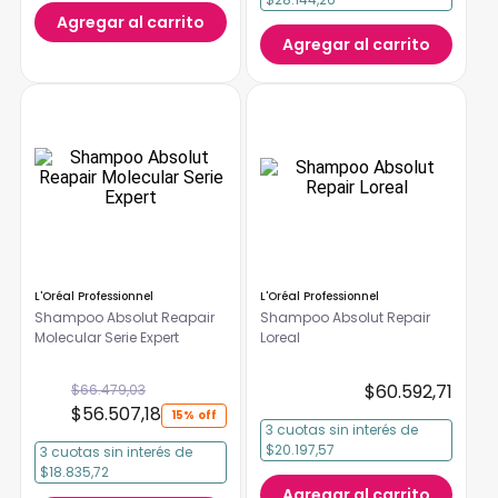
Agregar al carrito
Agregar al carrito
L'Oréal Professionnel
L'Oréal Professionnel
Shampoo Absolut Reapair
Shampoo Absolut Repair
Molecular Serie Expert
Loreal
$
60
.
592
,
71
$
66
.
479
,
03
$
56
.
507
,
18
15%
3
cuotas
sin interés
de
$20.197,57
3
cuotas
sin interés
de
$18.835,72
Agregar al carrito