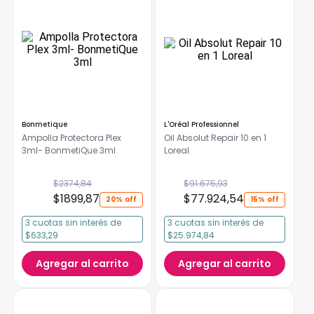
Bonmetique
L'Oréal Professionnel
Ampolla Protectora Plex
Oil Absolut Repair 10 en 1
3ml- BonmetiQue 3ml
Loreal
$
2374
,
84
$
91
.
675
,
93
$
1899
,
87
$
77
.
924
,
54
20%
15%
3
cuotas
sin interés
de
3
cuotas
sin interés
de
$633,29
$25.974,84
Agregar al carrito
Agregar al carrito