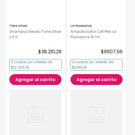
Tone Vitae
La Puissance
Shampoo Neutro Tone Vitae
Ampolla Extra Cell Plex La
x 5 Lt
Puissance 15 ml
$
38
.
261
,
29
$
9507
,
56
3
cuotas
sin interés
de
3
cuotas
sin interés
de
$12.753,76
$3169,18
Agregar al carrito
Agregar al carrito