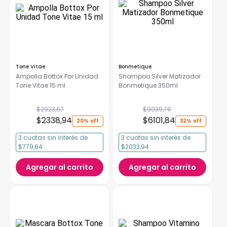
Tone Vitae
Bonmetique
Ampolla Bottox Por Unidad
Shampoo Silver Matizador
Tone Vitae 15 ml
Bonmetique 350ml
$
2923
,
67
$
9039
,
76
$
2338
,
94
$
6101
,
84
20%
32%
3
cuotas
sin interés
de
3
cuotas
sin interés
de
$779,64
$2033,94
Agregar al carrito
Agregar al carrito