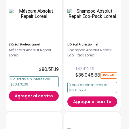
L'Oréal Professionnel
L'Oréal Professionnel
Máscara Absolut Repair
Shampoo Absolut Repair
Loreal
Eco-Pack Loreal
$
90
.
511
,
19
$
42
.
410
,
45
$
36
.
048
,
88
15%
3
cuotas
sin interés
de
$30.170,39
3
cuotas
sin interés
de
$12.016,29
Agregar al carrito
Agregar al carrito