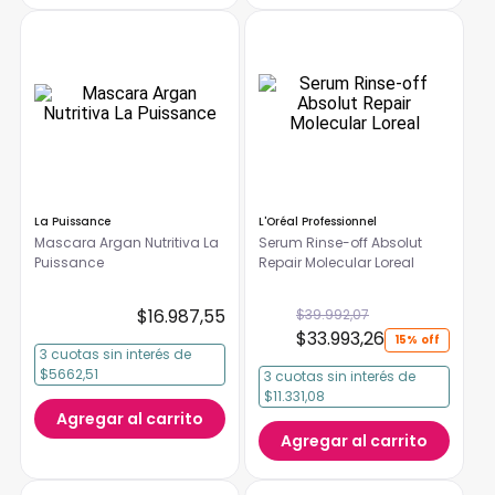
La Puissance
L'Oréal Professionnel
Mascara Argan Nutritiva La
Serum Rinse-off Absolut
Puissance
Repair Molecular Loreal
$
16
.
987
,
55
$
39
.
992
,
07
$
33
.
993
,
26
15%
3
cuotas
sin interés
de
$5662,51
3
cuotas
sin interés
de
$11.331,08
Agregar al carrito
Agregar al carrito