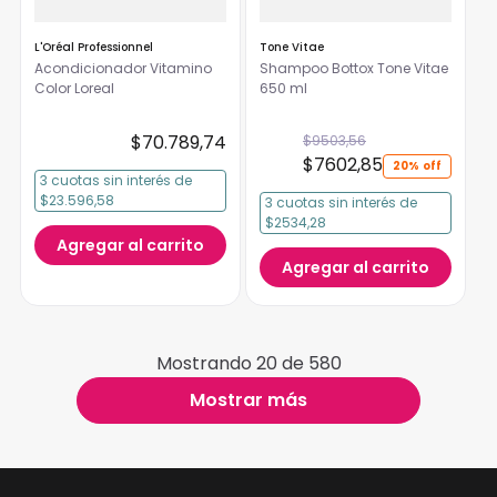
L'Oréal Professionnel
Tone Vitae
Acondicionador Vitamino
Shampoo Bottox Tone Vitae
Color Loreal
650 ml
$
70
.
789
,
74
$
9503
,
56
$
7602
,
85
20%
3
cuotas
sin interés
de
$23.596,58
3
cuotas
sin interés
de
$2534,28
Agregar al carrito
Agregar al carrito
Mostrando
20 de 580
Mostrar más