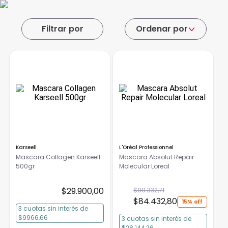
Ordenar por
Karseell
L'Oréal Professionnel
Mascara Collagen Karseell
Mascara Absolut Repair
500gr
Molecular Loreal
$
29
.
900
,
00
$
99
.
332
,
71
$
84
.
432
,
80
15%
3
cuotas
sin interés
de
$9966,66
3
cuotas
sin interés
de
$28.144,26