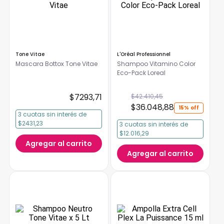
Tone Vitae
L'Oréal Professionnel
Mascara Bottox Tone Vitae
Shampoo Vitamino Color
Eco-Pack Loreal
$
7293
,
71
$
42
.
410
,
45
$
36
.
048
,
88
15%
3
cuotas
sin interés
de
$2431,23
3
cuotas
sin interés
de
$12.016,29
Agregar al carrito
Agregar al carrito