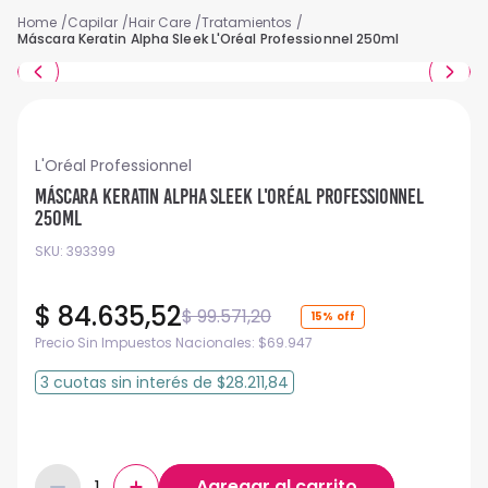
Capilar
Hair Care
Tratamientos
Máscara Keratin Alpha Sleek L'Oréal Professionnel 250ml
L'Oréal Professionnel
Máscara Keratin Alpha Sleek L'Oréal Professionnel
250ml
SKU
:
393399
$
84
.
635
,
52
$
99
.
571
,
20
15%
Precio Sin Impuestos Nacionales:
$
69.947
3
cuotas
sin interés
de
$28.211,84