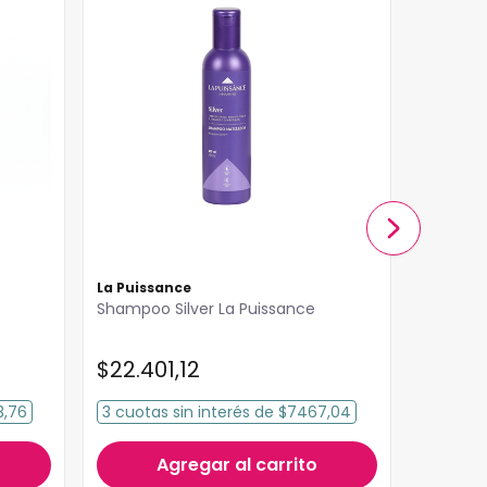
La Puissance
System 
Shampoo Silver La Puissance
Shampoo
System
$
22
.
401
,
12
$
845
3,76
3
cuotas
sin interés
de
$7467,04
3
cuota
Agregar al carrito