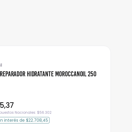
l
Reparador Hidratante Moroccanoil 250
25
,
37
mpuestos Nacionales:
$
56.302
in interés
de
$22.708,45