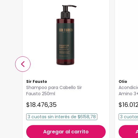
Sir Fausto
Olio
Shampoo para Cabello Sir
Acondici
Fausto 250ml
Amino 3+
$
18
.
476
,
35
$
16
.
01
52
3
cuotas
sin interés
de
$6158,78
3
cuota
Agregar al carrito