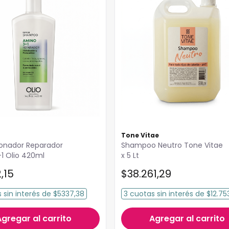
Tone Vitae
onador Reparador
Shampoo Neutro Tone Vitae
1 Olio 420ml
x 5 Lt
2
,
15
$
38
.
261
,
29
s
sin interés
de
$5337,38
3
cuotas
sin interés
de
$12.75
Agregar al carrito
Agregar al carrito