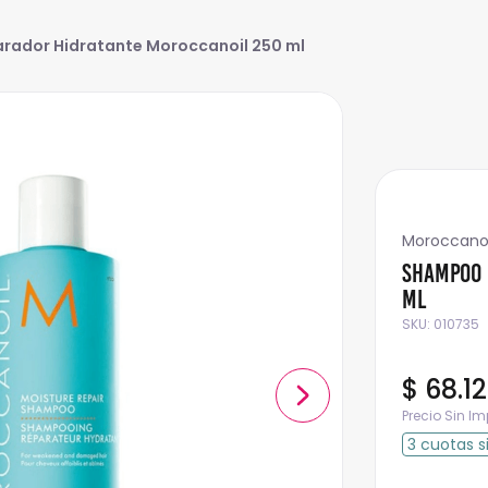
ador Hidratante Moroccanoil 250 ml
Moroccanoi
Shampoo 
ml
SKU
:
010735
$
68
.
1
Precio Sin I
3
cuotas
s