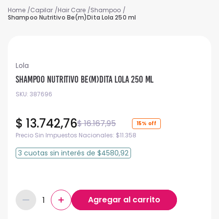
Capilar
Hair Care
Shampoo
Shampoo Nutritivo Be(m)Dita Lola 250 ml
Lola
Shampoo Nutritivo Be(m)Dita Lola 250 ml
SKU
:
387696
$
13
.
742
,
76
$
16
.
167
,
95
15%
Precio Sin Impuestos Nacionales:
$
11.358
3
cuotas
sin interés
de
$4580,92