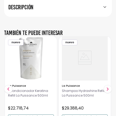
Descripción
También te puede interesar
nuevo
nuevo
La Puissance
La Puissance
Acondicionador Keratina
Shampoo Hydrashine Refill
Refill La Puissance 500ml
La Puissance 500ml
$
22
.
718
,
74
$
29
.
388
,
40