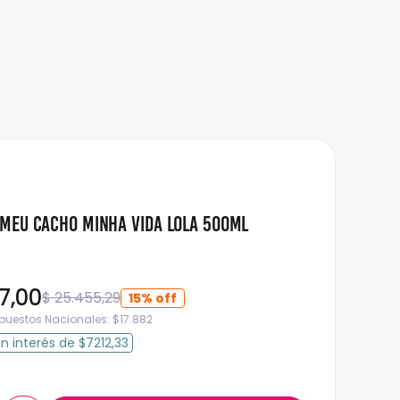
Meu Cacho Minha Vida Lola 500ml
7
,
00
$
25
.
455
,
29
15%
mpuestos Nacionales:
$
17.882
in interés
de
$7212,33