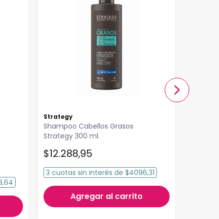
Strategy
Idraet
Shampoo Cabellos Grasos
Shampoo
Strategy 300 ml.
Idraet 
$
12
.
288
,
95
$
19
.
4
3
cuotas
sin interés
de
$4096,31
3
cuota
8,64
Agregar al carrito