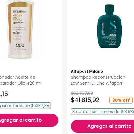
Alfaparf Milano
onador Aceite de
Shampoo Reconstruccion
Argan Reparador Olio 420 ml
Low Semi Di Lino Alfaparf
2
,
15
$
59
.
737
,
03
$
41
.
815
,
92
30%
s
sin interés
de
$5337,38
3
cuotas
sin interés
de
$13.93
Agregar al carrito
Agregar al carrito