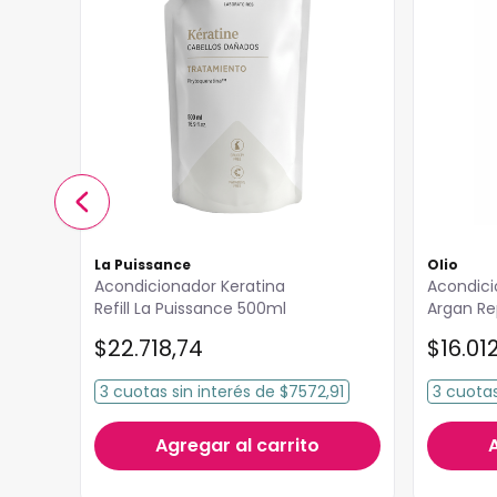
La Puissance
Olio
Acondicionador Keratina
Acondici
Refill La Puissance 500ml
$
22
.
718
,
74
$
16
.
01
3
cuotas
sin interés
de
$7572,91
3
cuota
Agregar al carrito