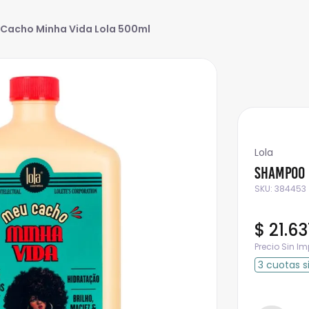
acho Minha Vida Lola 500ml
Lola
Shampoo 
SKU
:
384453
$
21
.
63
Precio Sin I
3
cuotas
s