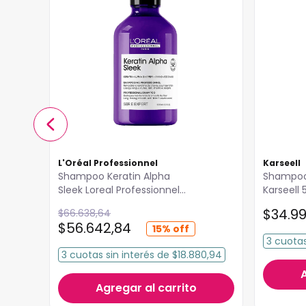
L'Oréal Professionnel
Karseell
Shampoo Keratin Alpha
Shampoo
Sleek Loreal Professionnel
Karseell
300ml
$
34
.
9
$
66
.
638
,
64
$
56
.
642
,
84
15%
3
cuota
3
cuotas
sin interés
de
$18.880,94
Agregar al carrito