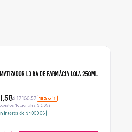
Matizador Loira de Farmácia Lola 250ml
1
,
58
$
17
.
166
,
57
15%
mpuestos Nacionales:
$
12.059
in interés
de
$4863,86