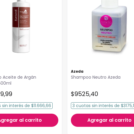
Azeda
 Aceite de Argán
Shampoo Neutro Azeda
 500ml
99
,
99
$
9525
,
40
s
sin interés
de
$11.666,66
3
cuotas
sin interés
de
$3175,
Agregar al carrito
Agregar al carrito