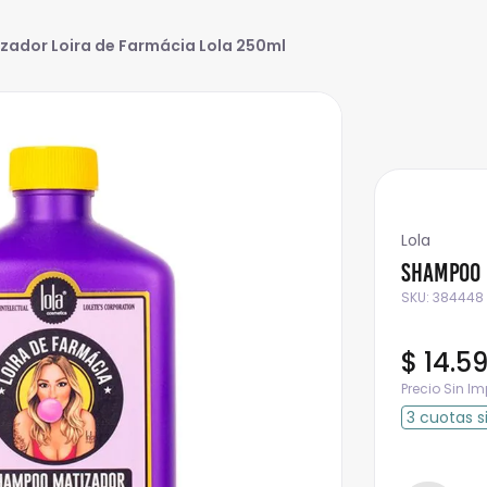
ador Loira de Farmácia Lola 250ml
Lola
Shampoo 
SKU
:
384448
$
14
.
59
Precio Sin I
3
cuotas
s