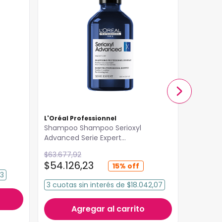
L'Oréal Professionnel
Schwarz
Shampoo Shampoo Serioxyl
Shampoo
Advanced Serie Expert
Schwarz
300ml
$
63
.
677
,
92
$
48
.
319
,
$
54
.
126
,
23
$
33
.
8
15%
13
3
cuotas
sin interés
de
$18.042,07
3
cuota
Agregar al carrito