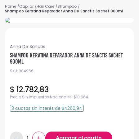
Capilar
Hair Care
Shampoo
Shampoo Keratina Reparador Anna De Sanctis Sachet 900ml
Anna De Sanctis
Shampoo Keratina Reparador Anna De Sanctis Sachet
900ml
SKU
:
384956
$
12
.
782
,
83
Precio Sin Impuestos Nacionales:
$
10.564
3
cuotas
sin interés
de
$4260,94