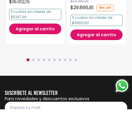
$
16
.
012
,
15
$
33
.
185
,
35
$
29
.
866
,
81
10%
3
cuotas
sin interés
de
$5337,38
3
cuotas
sin interés
de
$9955,60
Agregar al carrito
Agregar al carrito
Suscríbete al Newsletter
Para novedades y descuentos exclusivos
Suscribirme