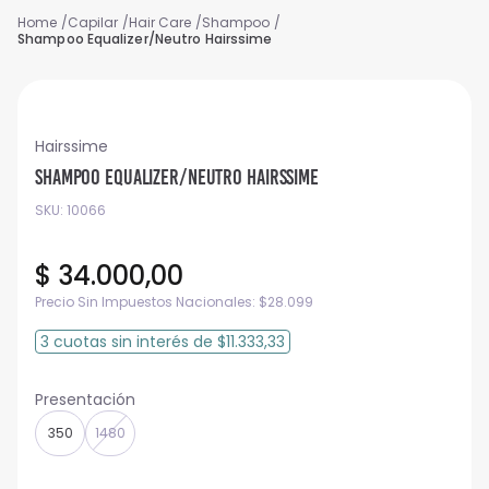
Capilar
Hair Care
Shampoo
Shampoo Equalizer/Neutro Hairssime
Hairssime
Shampoo Equalizer/Neutro Hairssime
SKU
:
10066
$
34
.
000
,
00
Precio Sin Impuestos Nacionales:
$
28.099
3
cuotas
sin interés
de
$11.333,33
350
1480