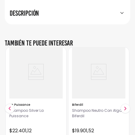
Descripción
También te puede interesar
La Puissance
Biferdil
Shampoo Silver La
Shampoo Neutro Con Algas
Puissance
Biferdil
$
22
.
401
,
12
$
19
.
901
,
52