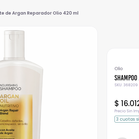
e de Argan Reparador Olio 420 ml
Olio
Shampoo 
SKU
:
368209
$
16
.
01
Precio Sin I
3
cuotas
s