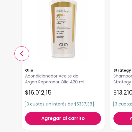
Olio
Strategy
Acondicionador Aceite de
Shampoo
Argan Reparador Olio 420 ml
Strategy
$
16
.
012
,
15
$
13
.
21
3
cuotas
sin interés
de
$5337,38
3
cuota
Agregar al carrito