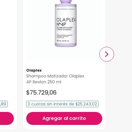
Olaplex
Olaplex
Shampoo Matizador Olaplex
Shampoo
4P Revlon 250 ml
Olaplex
$
75
.
729
,
06
$
75
.
7
,89
3
cuotas
sin interés
de
$25.243,02
3
cuota
Agregar al carrito