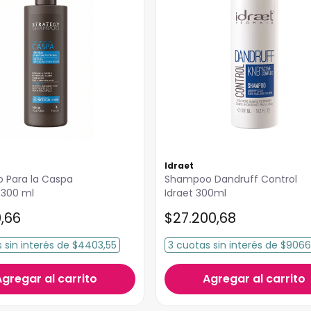
Idraet
 Para la Caspa
Shampoo Dandruff Control
 300 ml
Idraet 300ml
0
,
66
$
27
.
200
,
68
s
sin interés
de
$4403,55
3
cuotas
sin interés
de
$9066
Agregar al carrito
Agregar al carrito