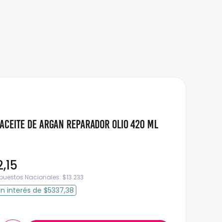
Aceite de Argan Reparador Olio 420 ml
2
,
15
mpuestos Nacionales:
$
13.233
in interés
de
$5337,38