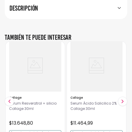
Descripción
También te puede interesar
Collage
Collage
Serum Resveratrol + silicio
Serum Ácido Salicilico 2%
Collage 30ml
Collage 30ml
$
13
.
648
,
80
$
11
.
464
,
99