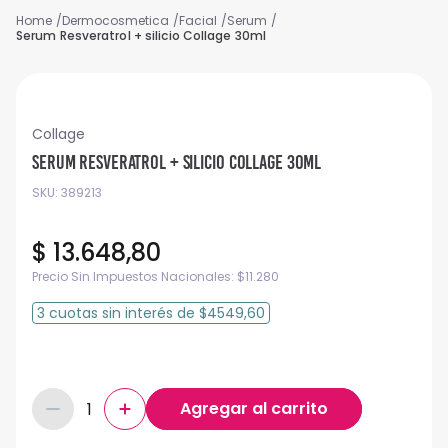
Dermocosmetica
Facial
Serum
Serum Resveratrol + silicio Collage 30ml
Collage
Serum Resveratrol + silicio Collage 30ml
SKU
:
389213
$
13
.
648
,
80
Precio Sin Impuestos Nacionales:
$
11.280
3
cuotas
sin interés
de
$4549,60