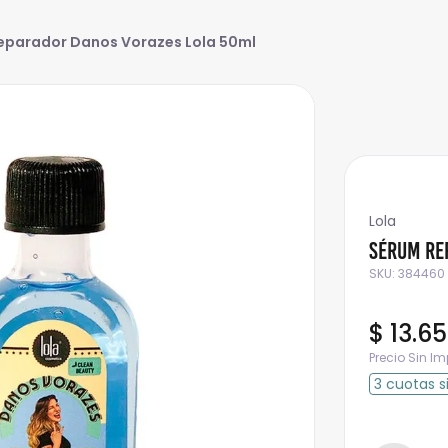
eparador Danos Vorazes Lola 50ml
Lola
Sérum Re
SKU
:
384460
$
13
.
65
Precio Sin I
3
cuotas
s