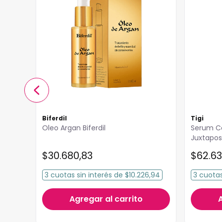
Biferdil
Tigi
Oleo Argan Biferdil
Serum Ca
Juxtapos
$
30
.
680
,
83
$
62
.
6
3
cuotas
sin interés
de
$10.226,94
3
cuota
,49
Agregar al carrito