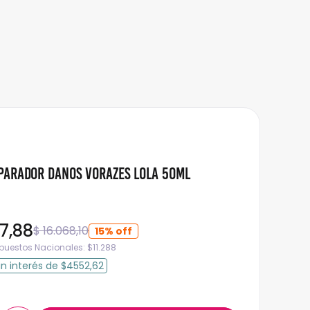
parador Danos Vorazes Lola 50ml
7
,
88
$
16
.
068
,
10
15%
mpuestos Nacionales:
$
11.288
in interés
de
$4552,62