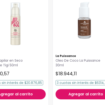
La Puissance
pilar en Seco
Oleo De Coco La Puissance
e Tigi 50ml
30ml
30
,
57
$
18
.
944
,
11
s
sin interés
de
$20.876,85
3
cuotas
sin interés
de
$6314
Agregar al carrito
Agregar al carrito