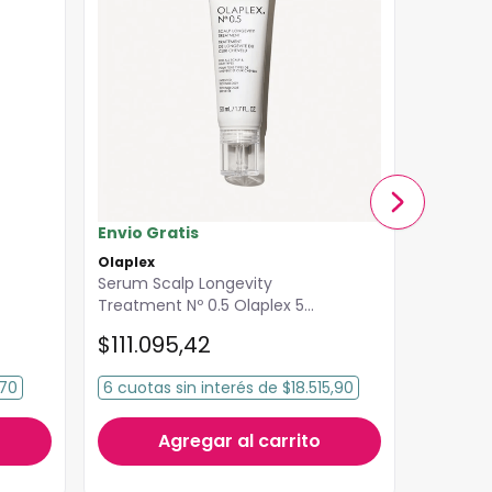
Envio Gratis
Olaplex
Elevació
Serum Scalp Longevity
Aceite 
Treatment Nº 0.5 Olaplex 50
33ml
ml
$
111
.
095
,
42
$
205
,70
6
cuotas
sin interés
de
$18.515,90
3
cuota
Agregar al carrito