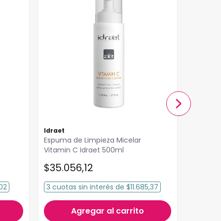
Idraet
Dorothy
Espuma de Limpieza Micelar
Crema d
Vitamin C Idraet 500ml
Secrets
ml
$
35
.
056
,
12
$
18
.
855
,
$
15
.
0
02
3
cuotas
sin interés
de
$11.685,37
3
cuota
Agregar al carrito