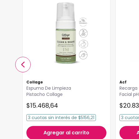
Collage
Acf
Espuma De Limpieza
Recarga 
Pistacho Collage
Facial p
$
15
.
468
,
64
$
20
.
83
50
3
cuotas
sin interés
de
$5156,21
3
cuota
Agregar al carrito