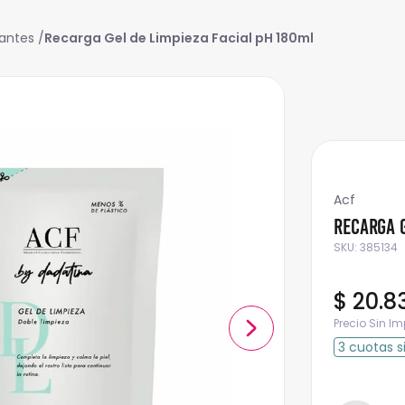
iantes
Recarga Gel de Limpieza Facial pH 180ml
Acf
Recarga G
SKU
:
385134
$
20
.
8
Precio Sin I
3
cuotas
s