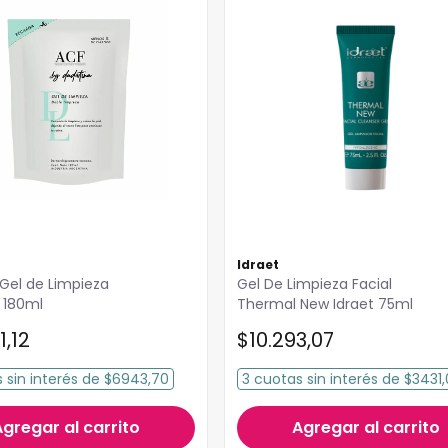
Idraet
Gel de Limpieza
Gel De Limpieza Facial
H 180ml
Thermal New Idraet 75ml
1
,
12
$
10
.
293
,
07
s
sin interés
de
$6943,70
3
cuotas
sin interés
de
$3431,
Agregar al carrito
Agregar al carrito