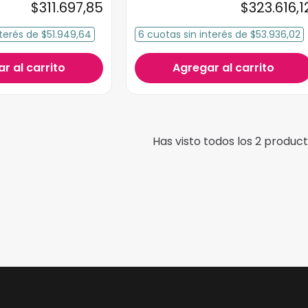
$
311
.
697
,
85
$
323
.
616
,
1
terés
de
$51.949,64
6
cuotas
sin interés
de
$53.936,02
r al carrito
Agregar al carrito
Has visto todos los
2
product