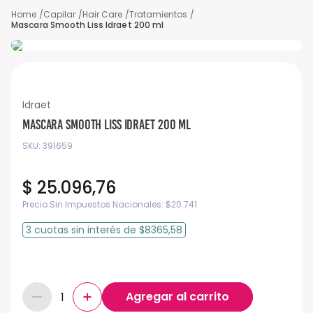
Capilar
Hair Care
Tratamientos
Mascara Smooth Liss Idraet 200 ml
Idraet
Mascara Smooth Liss Idraet 200 ml
SKU
:
391659
$
25
.
096
,
76
Precio Sin Impuestos Nacionales:
$
20.741
3
cuotas
sin interés
de
$8365,58