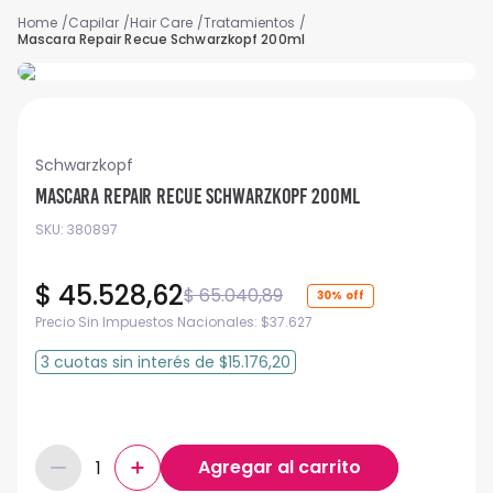
Capilar
Hair Care
Tratamientos
Mascara Repair Recue Schwarzkopf 200ml
Schwarzkopf
Mascara Repair Recue Schwarzkopf 200ml
SKU
:
380897
$
45
.
528
,
62
$
65
.
040
,
89
30%
Precio Sin Impuestos Nacionales:
$
37.627
3
cuotas
sin interés
de
$15.176,20