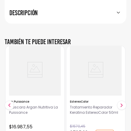
Descripción
También te puede interesar
La Puissance
EstereoColor
Mascara Argan Nutritiva La
Tratamiento Reparador
Puissance
Keratina EstereoColor 50ml
$
16
.
987
,
55
$
1570
,
45