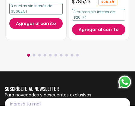
$
785
,
23
50%
3
cuotas
sin interés
de
$5662,51
3
cuotas
sin interés
de
$261,74
Agregar al carrito
Agregar al carrito
Suscríbete al Newsletter
Para novedades y descuentos exclusivos
Suscribirme
Servicio al cliente