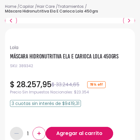
Capilar
Hair Care
Tratamientos
Máscara Hidronutritiva Ela E Carioca Lola 450grs
Lola
Máscara Hidronutritiva Ela E Carioca Lola 450grs
SKU
:
389342
$
28
.
257
,
95
$
33
.
244
,
65
15%
Precio Sin Impuestos Nacionales:
$
23.354
3
cuotas
sin interés
de
$9419,31