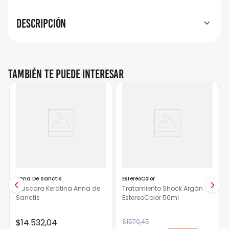
Descripción
También te puede interesar
Anna De Sanctis
EstereoColor
Máscara Keratina Anna de
Tratamiento Shock Argán
Sanctis
EstereoColor 50ml
$
14
.
532
,
04
$
1570
,
45