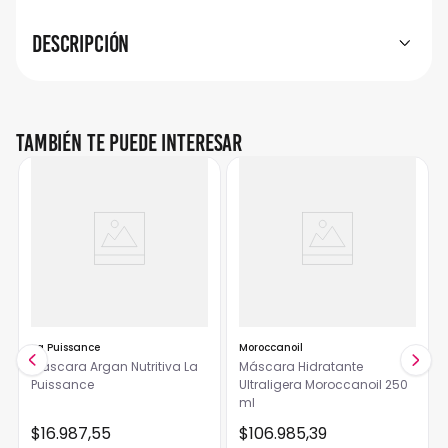
Descripción
También te puede interesar
La Puissance
Moroccanoil
Mascara Argan Nutritiva La
Máscara Hidratante
Puissance
Ultraligera Moroccanoil 250
ml
$
16
.
987
,
55
$
106
.
985
,
39