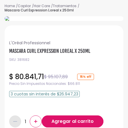
Capilar
Hair Care
Tratamientos
Mascara Curl Expression Loreal x 250ml
L'Oréal Professionnel
Mascara Curl Expression Loreal x 250ml
SKU
:
381682
$
80
.
841
,
71
$
95
.
107
,
89
15%
Precio Sin Impuestos Nacionales:
$
66.811
3
cuotas
sin interés
de
$26.947,23