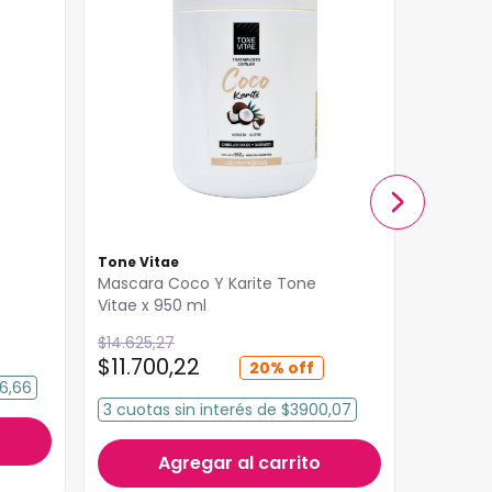
Tone Vitae
Anna De
Mascara Coco Y Karite Tone
Máscara
Vitae x 950 ml
Aceite 
Sanctis
$
23
.
9
$
14
.
625
,
27
$
11
.
700
,
22
20%
6,66
3
cuota
3
cuotas
sin interés
de
$3900,07
Agregar al carrito