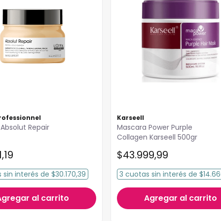
rofessionnel
Karseell
Absolut Repair
Mascara Power Purple
Collagen Karseell 500gr
1
,
19
$
43
.
999
,
99
s
sin interés
de
$30.170,39
3
cuotas
sin interés
de
$14.66
Agregar al carrito
Agregar al carrito