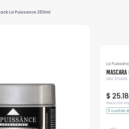
ack La Puissance 250ml
La Puissan
Mascara 
SKU
:
372406
$
25
.
1
Precio Sin I
3
cuotas
s