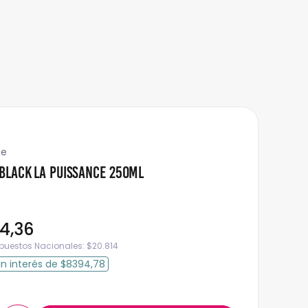
ce
Black La Puissance 250ml
84
,
36
mpuestos Nacionales:
$
20.814
in interés
de
$8394,78