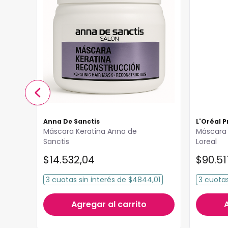
Anna De Sanctis
L'Oréal P
Máscara Keratina Anna de
Máscara 
Sanctis
Loreal
$
14
.
532
,
04
$
90
.
51
42
3
cuotas
sin interés
de
$4844,01
3
cuota
Agregar al carrito