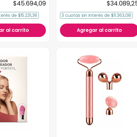
$
45
.
694
,
09
$
34
.
089
,
2
terés
de
$15.231,36
3
cuotas
sin interés
de
$11.363,08
r al carrito
Agregar al carrito