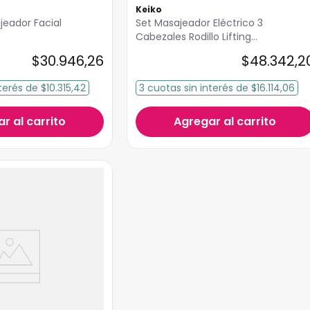
Keiko
jeador Facial
Set Masajeador Eléctrico 3
Cabezales Rodillo Lifting
Facial
$
30
.
946
,
26
$
48
.
342
,
2
terés
de
$10.315,42
3
cuotas
sin interés
de
$16.114,06
r al carrito
Agregar al carrito