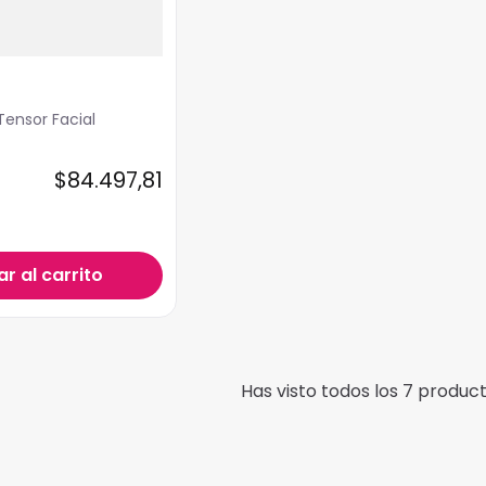
Tensor Facial
$
84
.
497
,
81
r al carrito
Has visto todos los
7
product