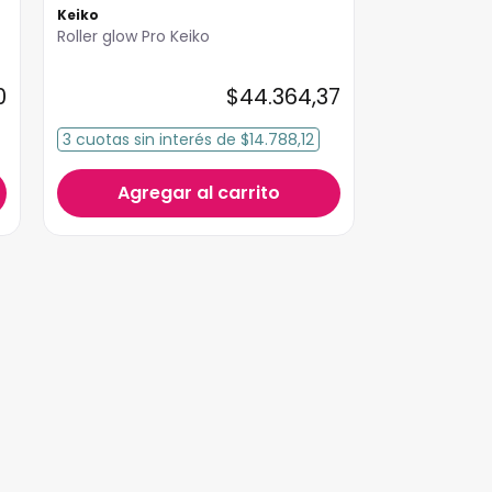
Keiko
Roller glow Pro Keiko
0
$
44
.
364
,
37
3
cuotas
sin interés
de
$14.788,12
Agregar al carrito