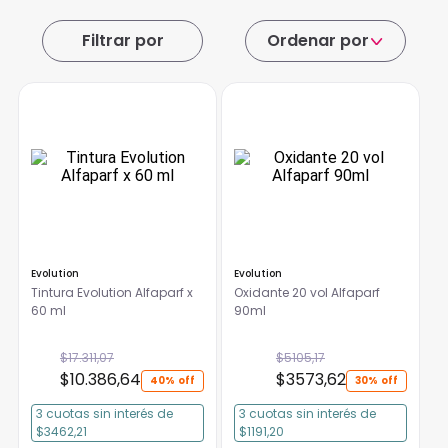
Ordenar por
Evolution
Evolution
Tintura Evolution Alfaparf x
Oxidante 20 vol Alfaparf
60 ml
90ml
$
17
.
311
,
07
$
5105
,
17
$
10
.
386
,
64
$
3573
,
62
40%
30%
3
cuotas
sin interés
de
3
cuotas
sin interés
de
$3462,21
$1191,20