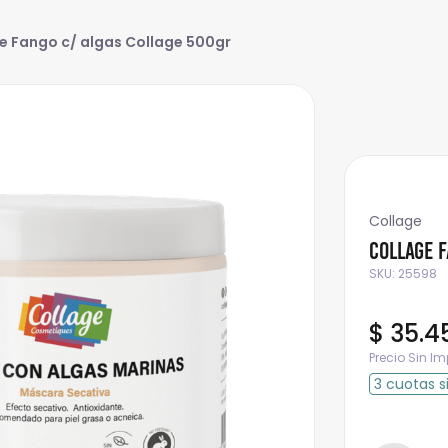
e Fango c/ algas Collage 500gr
Collage
Collage F
SKU
:
25598
$
35
.
4
Precio Sin I
3
cuotas
s