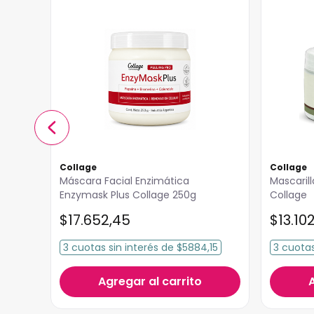
Collage
Collage
Máscara Facial Enzimática
Mascaril
Enzymask Plus Collage 250g
Collage
$
17
.
652
,
45
$
13
.
10
,43
3
cuotas
sin interés
de
$5884,15
3
cuota
Agregar al carrito