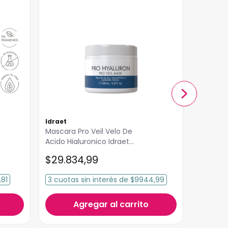
Idraet
Idraet
Mascara Pro Veil Velo De
Máscara
Acido Hialuronico Idraet
Idraet 1
200ml
$
29
.
834
,
99
$
7989
,81
3
cuotas
sin interés
de
$9944,99
3
cuota
Agregar al carrito