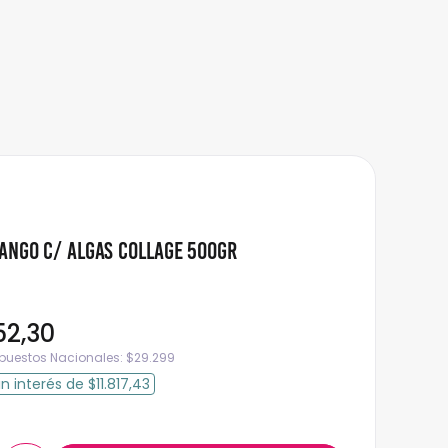
ango c/ algas Collage 500gr
52
,
30
mpuestos Nacionales:
$
29.299
in interés
de
$11.817,43