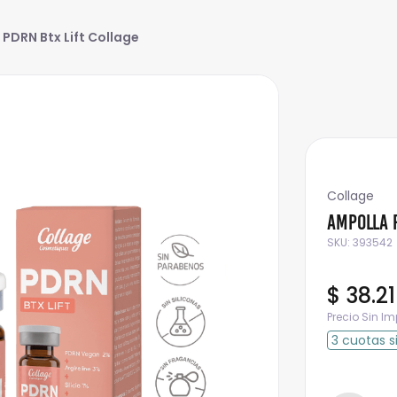
PDRN Btx Lift Collage
Collage
Ampolla P
SKU
:
393542
$
38
.
2
Precio Sin I
3
cuotas
s