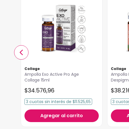
Collage
Collage
Ampolla Exo Active Pro Age
Ampolla
Collage 15ml
Despigmenta
15ml
$
34
.
576
,
96
$
38
.
21
3
cuotas
sin interés
de
$11.525,65
3
cuota
Agregar al carrito