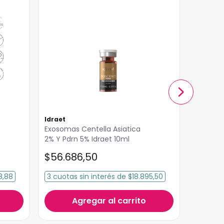
Idraet
Idraet
Exosomas Centella Asiatica
Ampollas
2% Y Pdrn 5% Idraet 10ml
Pro Hyal
$
56
.
686
,
50
$
39
.
8
8,88
3
cuotas
sin interés
de
$18.895,50
3
cuota
Agregar al carrito