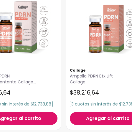
Collage
 PDRN
Ampolla PDRN Btx Lift
nte Collage
Collage
6
,
64
$
38
.
216
,
64
s
sin interés
de
$12.738,88
3
cuotas
sin interés
de
$12.73
Agregar al carrito
Agregar al carrito