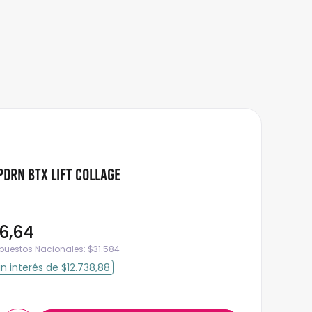
DRN Btx Lift Collage
16
,
64
mpuestos Nacionales:
$
31.584
in interés
de
$12.738,88