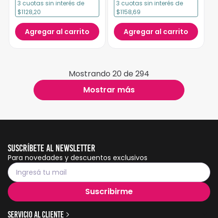
3
cuotas
sin interés
de
3
cuotas
sin interés
de
$1128,20
$1158,69
Agregar al carrito
Agregar al carrito
Mostrando
20 de 294
Mostrar más
Suscríbete al Newsletter
Para novedades y descuentos exclusivos
Suscribirme
Servicio al cliente