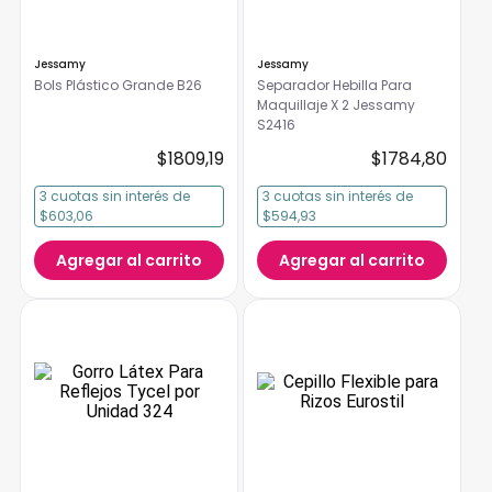
Jessamy
Jessamy
Bols Plástico Grande B26
Separador Hebilla Para
Maquillaje X 2 Jessamy
S2416
$
1809
,
19
$
1784
,
80
3
cuotas
sin interés
de
3
cuotas
sin interés
de
$603,06
$594,93
Agregar al carrito
Agregar al carrito