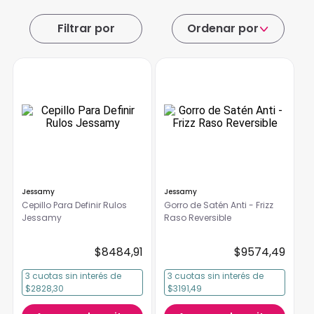
Ordenar por
Jessamy
Jessamy
Cepillo Para Definir Rulos
Gorro de Satén Anti - Frizz
Jessamy
Raso Reversible
$
8484
,
91
$
9574
,
49
3
cuotas
sin interés
de
3
cuotas
sin interés
de
$2828,30
$3191,49