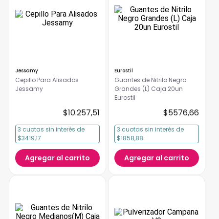
Jessamy
Eurostil
Cepillo Para Alisados
Guantes de Nitrilo Negro
Jessamy
Grandes (L) Caja 20un
Eurostil
$
10
.
257
,
51
$
5576
,
66
3
cuotas
sin interés
de
3
cuotas
sin interés
de
$3419,17
$1858,88
Agregar al carrito
Agregar al carrito