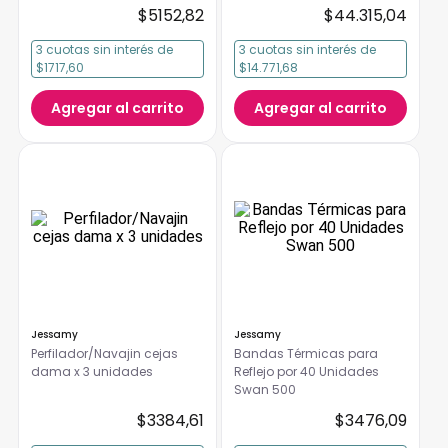
$
5152
,
82
$
44
.
315
,
04
3
cuotas
sin interés
de
3
cuotas
sin interés
de
$1717,60
$14.771,68
Agregar al carrito
Agregar al carrito
Jessamy
Jessamy
Perfilador/Navajin cejas
Bandas Térmicas para
dama x 3 unidades
Reflejo por 40 Unidades
Swan 500
$
3384
,
61
$
3476
,
09