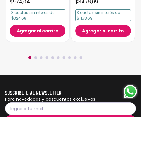
$
974
,
04
$
3476
,
09
3
cuotas
sin interés
de
3
cuotas
sin interés
de
$324,68
$1158,69
Agregar al carrito
Agregar al carrito
Suscríbete al Newsletter
Para novedades y descuentos exclusivos
Suscribirme
Servicio al cliente