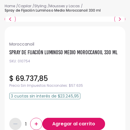
Capilar
Styling
Mousses y Lacas
Spray de Fijación Luminoso Medio Moroccanoil 330 ml
Moroccanoil
Spray de Fijación Luminoso Medio Moroccanoil 330 ml
SKU
:
010754
$
69
.
737
,
85
Precio Sin Impuestos Nacionales:
$
57.635
3
cuotas
sin interés
de
$23.245,95