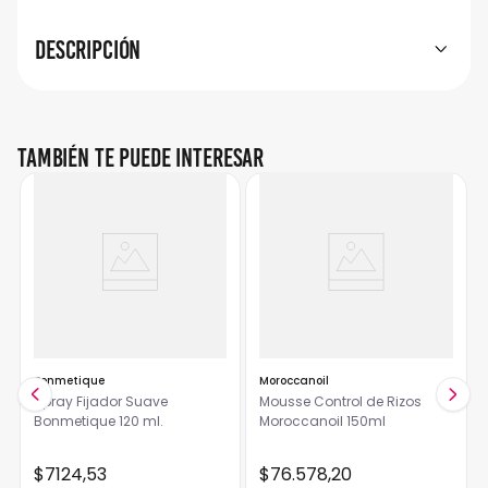
Descripción
También te puede interesar
Bonmetique
Moroccanoil
Spray Fijador Suave
Mousse Control de Rizos
Bonmetique 120 ml.
Moroccanoil 150ml
$
7124
,
53
$
76
.
578
,
20