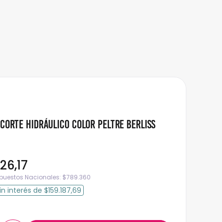
 Corte Hidráulico Color Peltre Berliss
126
,
17
mpuestos Nacionales:
$
789.360
in interés
de
$159.187,69