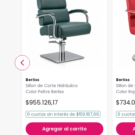
Berliss
Berliss
Sillon de Corte Hidráulico
Sillon de
Color Peltre Berliss
Color Roj
$
955
.
126
,
17
$
734
.
0
6
cuotas
sin interés
de
$159.187,69
6
cuota
Agregar al carrito