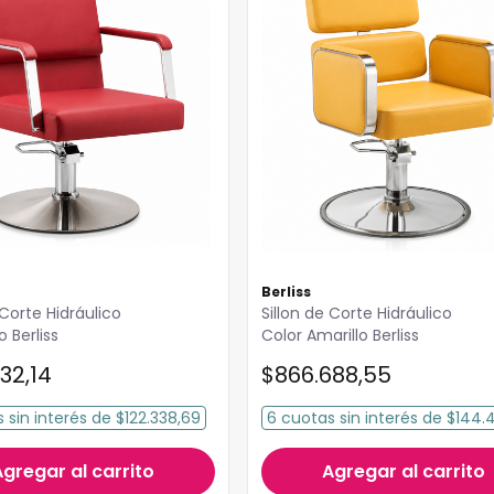
Berliss
 Corte Hidráulico
Sillon de Corte Hidráulico
o Berliss
Color Amarillo Berliss
32
,
14
$
866
.
688
,
55
s
sin interés
de
$122.338,69
6
cuotas
sin interés
de
$144.
Agregar al carrito
Agregar al carrito