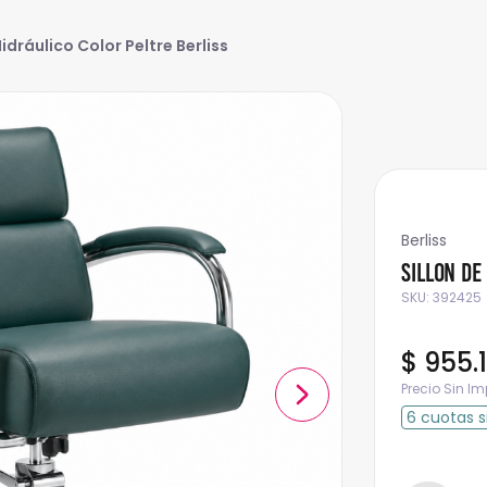
idráulico Color Peltre Berliss
Berliss
Sillon de
SKU
:
392425
$
955
.
Precio Sin I
6
cuotas
s