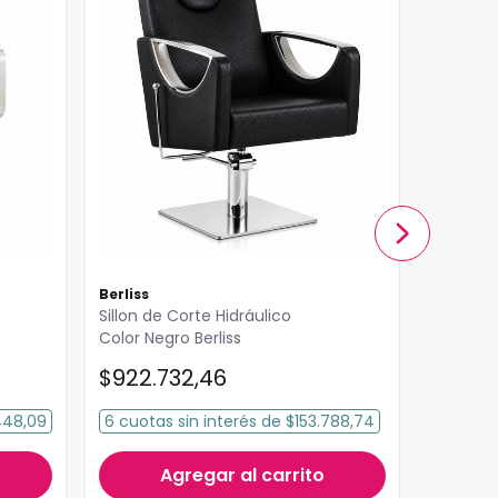
Berliss
Berliss
Sillon de Corte Hidráulico
Sillon d
Color Negro Berliss
$
922
.
732
,
46
$
993
.
448,09
6
cuotas
sin interés
de
$153.788,74
6
cuota
Agregar al carrito