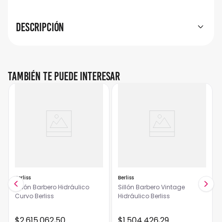
Descripción
También te puede interesar
Berliss
Berliss
Sillón Barbero Hidráulico
Sillón Barbero Vintage
Curvo Berliss
Hidráulico Berliss
$
2
.
615
.
062
,
50
$
1
.
504
.
426
,
29