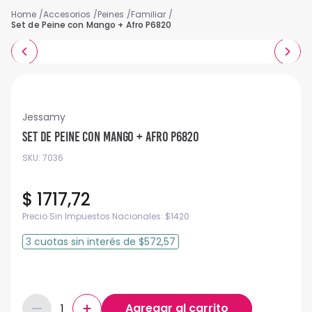
Accesorios
Peines
Familiar
Set de Peine con Mango + Afro P6820
Jessamy
Set de Peine con Mango + Afro P6820
SKU
:
7036
$
1717
,
72
Precio Sin Impuestos Nacionales:
$
1420
3
cuotas
sin interés
de
$572,57