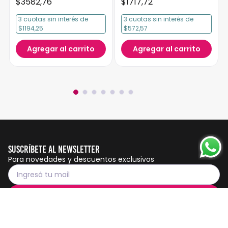
$
3582
,
76
$
1717
,
72
3
cuotas
sin interés
de
3
cuotas
sin interés
de
$1194,25
$572,57
Agregar al carrito
Agregar al carrito
Suscríbete al Newsletter
Para novedades y descuentos exclusivos
Suscribirme
Servicio al cliente