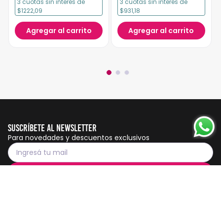
3
cuotas
sin interés
de
3
cuotas
sin interés
de
$1222,09
$931,18
Agregar al carrito
Agregar al carrito
Suscríbete al Newsletter
Para novedades y descuentos exclusivos
Suscribirme
Servicio al cliente
Botón de
arrepentimiento