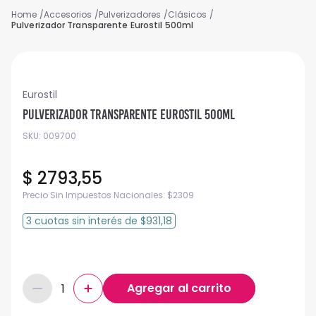
Accesorios
Pulverizadores
Clásicos
Pulverizador Transparente Eurostil 500ml
Eurostil
Pulverizador Transparente Eurostil 500ml
SKU
:
009700
$
2793
,
55
Precio Sin Impuestos Nacionales:
$
2309
3
cuotas
sin interés
de
$931,18