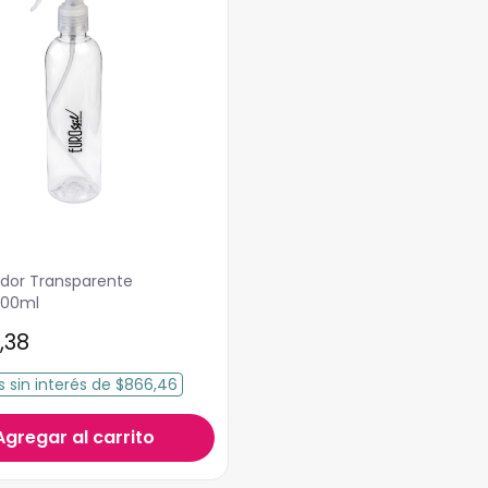
ador Transparente
 300ml
,
38
s
sin interés
de
$866,46
Agregar al carrito