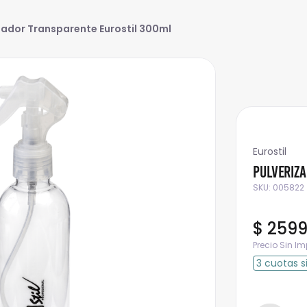
zador Transparente Eurostil 300ml
Eurostil
Pulveriz
SKU
:
005822
$
259
Precio Sin I
3
cuotas
s