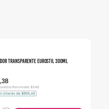
ador Transparente Eurostil 300ml
9
,
38
mpuestos Nacionales:
$
2148
in interés
de
$866,46