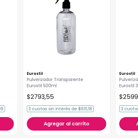
Eurostil
Eurostil
Pulverizador Transparente
Pulveriz
Eurostil 500ml
Eurostil
$
2793
,
55
$
2599
09
3
cuotas
sin interés
de
$931,18
3
cuota
Agregar al carrito