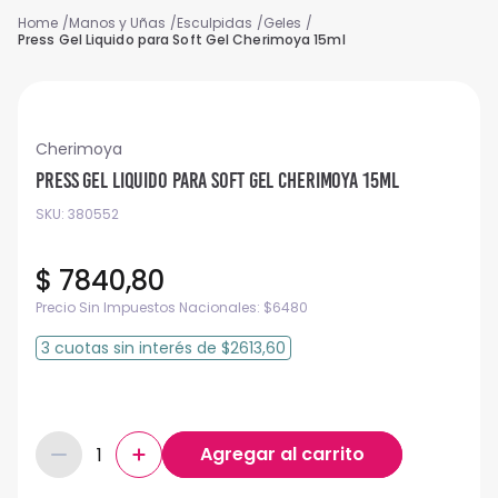
Manos y Uñas
Esculpidas
Geles
Press Gel Liquido para Soft Gel Cherimoya 15ml
Cherimoya
Press Gel Liquido para Soft Gel Cherimoya 15ml
SKU
:
380552
$
7840
,
80
Precio Sin Impuestos Nacionales:
$
6480
3
cuotas
sin interés
de
$2613,60