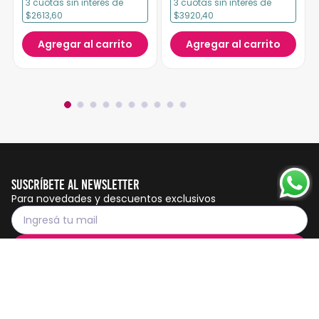
3
cuotas
sin interés
de
3
cuotas
sin interés
de
$2613,60
$3920,40
Agregar al carrito
Agregar al carrito
Suscríbete al Newsletter
Para novedades y descuentos exclusivos
Suscribirme
Servicio al cliente
Botón de
arrepentimiento