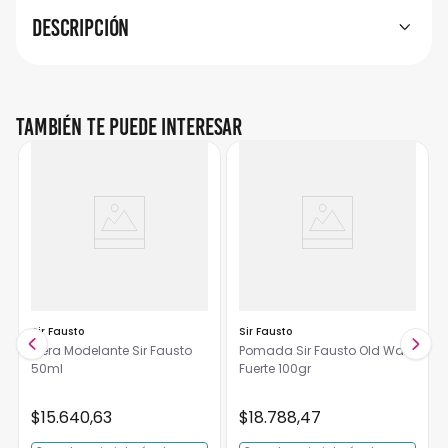
Descripción
También te puede interesar
Sir Fausto
Sir Fausto
Cera Modelante Sir Fausto
Pomada Sir Fausto Old Wax
50ml
Fuerte 100gr
$
15
.
640
,
63
$
18
.
788
,
47