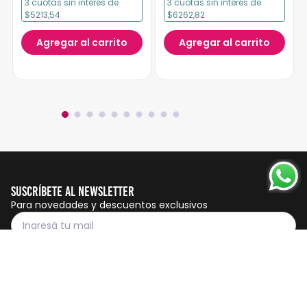
3
cuotas
sin interés
de
3
cuotas
sin interés
de
$5213,54
$6262,82
Agregar al carrito
Agregar al carrito
Suscríbete al Newsletter
Para novedades y descuentos exclusivos
Suscribirme
Servicio al cliente
Botón de