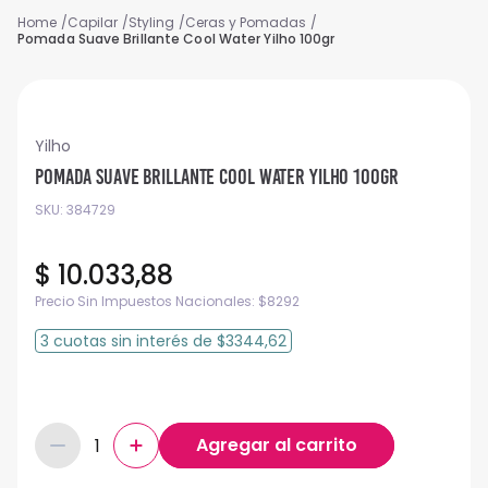
Capilar
Styling
Ceras y Pomadas
Pomada Suave Brillante Cool Water Yilho 100gr
Yilho
Pomada Suave Brillante Cool Water Yilho 100gr
SKU
:
384729
$
10
.
033
,
88
Precio Sin Impuestos Nacionales:
$
8292
3
cuotas
sin interés
de
$3344,62