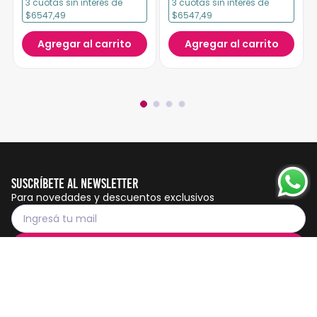
3
cuotas
sin interés
de
3
cuotas
sin interés
de
$6547,49
$6547,49
Agregar al carrito
Agregar al carrito
Suscríbete al Newsletter
Para novedades y descuentos exclusivos
Suscribirme
Servicio al cliente
Botón de
arrepentimiento