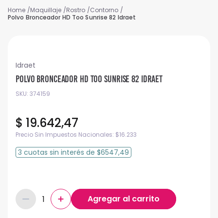
Maquillaje
Rostro
Contorno
Polvo Bronceador HD Too Sunrise 82 Idraet
Idraet
Polvo Bronceador HD Too Sunrise 82 Idraet
SKU
:
374159
$
19
.
642
,
47
Precio Sin Impuestos Nacionales:
$
16.233
3
cuotas
sin interés
de
$6547,49