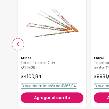
Afines
Thuya
Set de Pinceles 7 Un
Pincel p
AF50429
en Gel T
$
4100
,
84
$
9981
,
3
cuotas
sin interés
de
$1366,94
3
cuota
Agregar al carrito