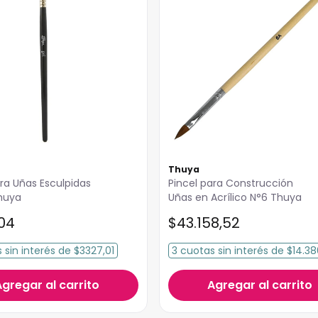
Thuya
ara Uñas Esculpidas
Pincel para Construcción
huya
Uñas en Acrílico N°6 Thuya
04
$
43
.
158
,
52
s
sin interés
de
$3327,01
3
cuotas
sin interés
de
$14.38
Agregar al carrito
Agregar al carrito