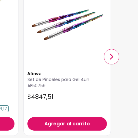
Afines
Afines
Set de Pinceles para Gel 4un
Pinceles
AF50759
Color Pa
$
4847
,
51
$
4251
6,17
Agregar al carrito