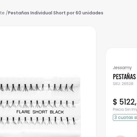
ete
Pestañas Individual Short por 60 unidades
Jessamy
Pestañas 
SKU
:
26528
$
5122
,
Precio Sin I
3
cuotas
s