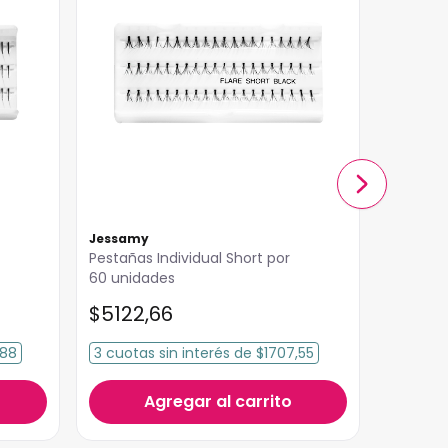
Jessamy
Jessam
Pestañas Individual Short por
Pestaña
60 unidades
por 60 
$
5122
,
66
$
5122
,88
3
cuotas
sin interés
de
$1707,55
3
cuota
Agregar al carrito