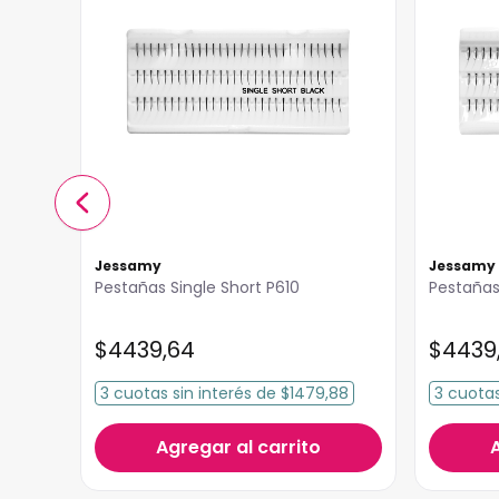
Jessamy
Jessamy
Pestañas Single Short P610
Pestañas
$
4439
,
64
$
4439
3
cuotas
sin interés
de
$1479,88
3
cuota
Agregar al carrito