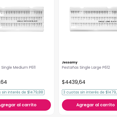
Jessamy
 Single Medium P611
Pestañas Single Large P612
,
64
$
4439
,
64
s
sin interés
de
$1479,88
3
cuotas
sin interés
de
$1479
Agregar al carrito
Agregar al carrito