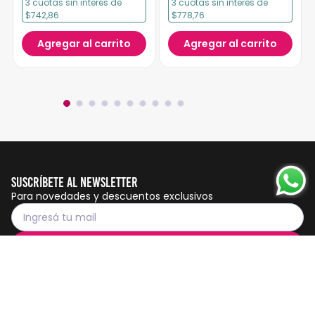
3
cuotas
sin interés
de
3
cuotas
sin interés
de
$742,86
$778,76
Agregar al carrito
Agregar al carrito
Suscríbete al Newsletter
Para novedades y descuentos exclusivos
Suscribirme
Servicio al cliente
Botón de
arrepentimiento