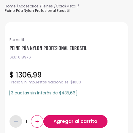
Accesorios
Peines
Cola/Metal
Peine Púa Nylon Profesional Eurostil
Eurostil
Peine Púa Nylon Profesional Eurostil
SKU
:
018976
$
1306
,
99
Precio Sin Impuestos Nacionales:
$
1080
3
cuotas
sin interés
de
$435,66