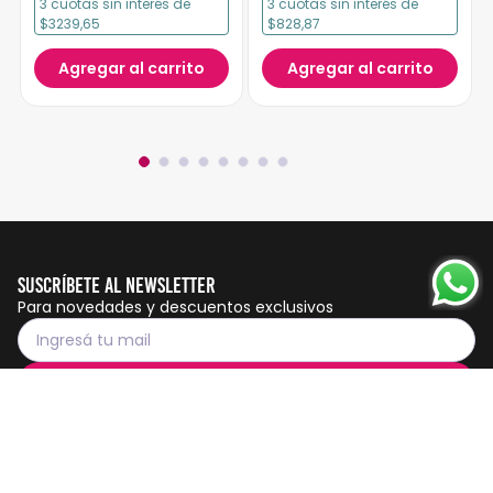
3
cuotas
sin interés
de
3
cuotas
sin interés
de
$3239,65
$828,87
Agregar al carrito
Agregar al carrito
Suscríbete al Newsletter
Para novedades y descuentos exclusivos
Suscribirme
Servicio al cliente
Botón de
arrepentimiento