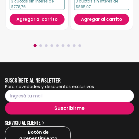
3
cuotas
sin interés
de
3
cuotas
sin interés
de
$778,76
$865,07
Agregar al carrito
Agregar al carrito
Suscríbete al Newsletter
Para novedades y descuentos exclusivos
Suscribirme
Servicio al cliente
Botón de
arrepentimiento