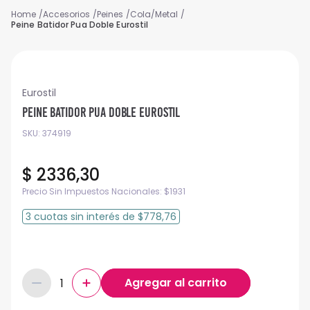
Accesorios
Peines
Cola/Metal
Peine Batidor Pua Doble Eurostil
Eurostil
Peine Batidor Pua Doble Eurostil
SKU
:
374919
$
2336
,
30
Precio Sin Impuestos Nacionales:
$
1931
3
cuotas
sin interés
de
$778,76