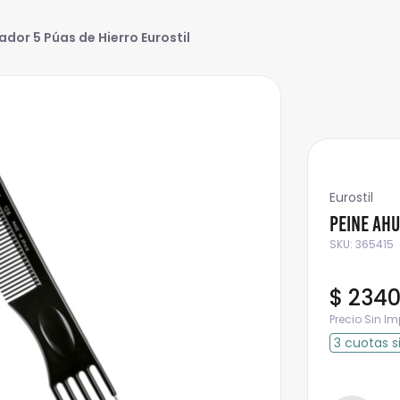
dor 5 Púas de Hierro Eurostil
Eurostil
Peine Ahu
SKU
:
365415
$
234
Precio Sin I
3
cuotas
s