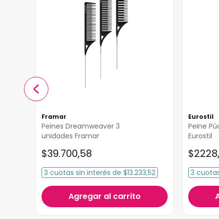
Framar
Eurostil
Peines Dreamweaver 3
Peine Pú
unidades Framar
Eurostil
$
39
.
700
,
58
$
2228
3
cuotas
sin interés
de
$13.233,52
3
cuota
Agregar al carrito