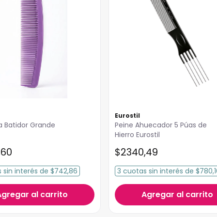
Eurostil
a Batidor Grande
Peine Ahuecador 5 Púas de
Hierro Eurostil
,
60
$
2340
,
49
s
sin interés
de
$742,86
3
cuotas
sin interés
de
$780,1
Agregar al carrito
Agregar al carrito