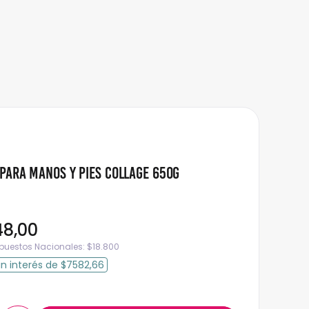
Para Manos Y Pies Collage 650g
48
,
00
mpuestos Nacionales:
$
18.800
in interés
de
$7582,66