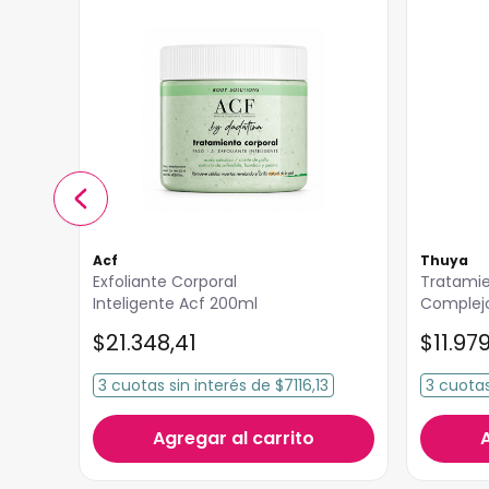
Acf
Thuya
Exfoliante Corporal
Tratamie
Inteligente Acf 200ml
Complejo
Thuya 2
$
21
.
348
,
41
$
11
.
97
52
3
cuotas
sin interés
de
$7116,13
3
cuota
Agregar al carrito