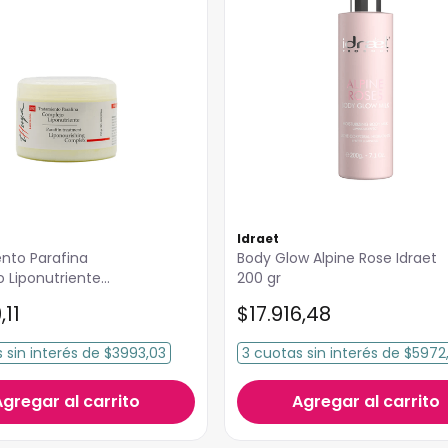
Idraet
nto Parafina
Body Glow Alpine Rose Idraet
 Liponutriente
200 gr
50ml
9
,
11
$
17
.
916
,
48
s
sin interés
de
$3993,03
3
cuotas
sin interés
de
$5972,
Agregar al carrito
Agregar al carrito