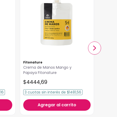
Fitonature
Evo
Crema de Manos Mango y
Crema D
Papaya Fitonature
Evo 400
$
4444
,
69
$
19
.
32
16
3
cuotas
sin interés
de
$1481,56
3
cuota
Agregar al carrito