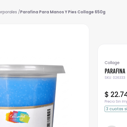
rporales
Parafina Para Manos Y Pies Collage 650g
Collage
Parafina 
SKU
:
026333
$
22
.
7
Precio Sin I
3
cuotas
s