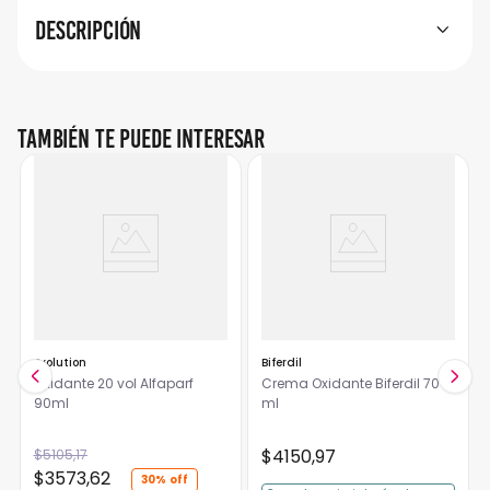
Descripción
También te puede interesar
Evolution
Biferdil
Oxidante 20 vol Alfaparf
Crema Oxidante Biferdil 70
90ml
ml
$
4150
,
97
$
5105
,
17
$
3573
,
62
30%