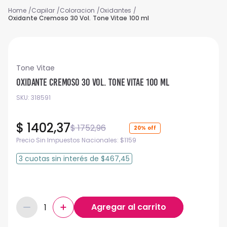
Capilar
Coloracion
Oxidantes
Oxidante Cremoso 30 Vol. Tone Vitae 100 ml
Tone Vitae
Oxidante Cremoso 30 Vol. Tone Vitae 100 ml
SKU
:
318591
$
1402
,
37
$
1752
,
96
20%
Precio Sin Impuestos Nacionales:
$
1159
3
cuotas
sin interés
de
$467,45