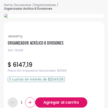
Accesorios
Organizadores
Organizador Acrílico 8 Divisiones
Jessamy
Organizador Acrílico 8 Divisiones
SKU
:
16298
$
6147
,
19
Precio Sin Impuestos Nacionales:
$
5080
3
cuotas
sin interés
de
$2049,06