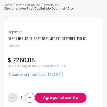
Dermocosmetica
Depilacion
Oleo Limpiador Post Depilatorio Depimiel 110 cc
Depimiel
Oleo Limpiador Post Depilatorio Depimiel 110 cc
SKU
:
722
$
7260
,
05
Precio Sin Impuestos Nacionales:
$
6000
3
cuotas
sin interés
de
$2420,01