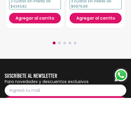
3
cuotas
sin interés
de
3
cuotas
sin interés
de
$4343,82
$6876,98
Agregar al carrito
Agregar al carrito
Suscríbete al Newsletter
Para novedades y descuentos exclusivos
Suscribirme
Servicio al cliente
Botón de
arrepentimiento