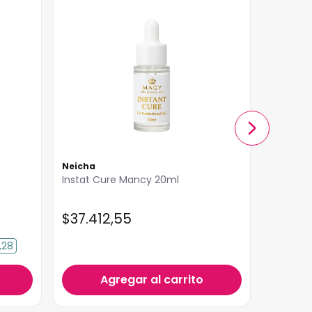
Neicha
Thuya
Instat Cure Mancy 20ml
Crema R
Pestaña
Argan T
$
37
.
412
,
55
$
30
.
7
,28
Agregar al carrito