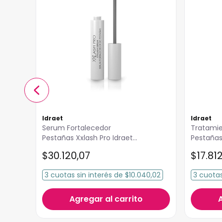
Idraet
Idraet
Serum Fortalecedor
Tratamie
Pestañas Xxlash Pro Idraet
8.5ml
$
30
.
120
,
07
$
17
.
81
3
cuotas
sin interés
de
$10.040,02
3
cuota
Agregar al carrito