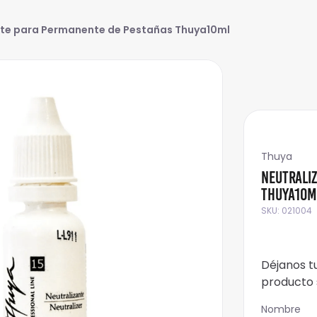
nte para Permanente de Pestañas Thuya10ml
Thuya
Neutrali
Thuya10m
SKU
:
021004