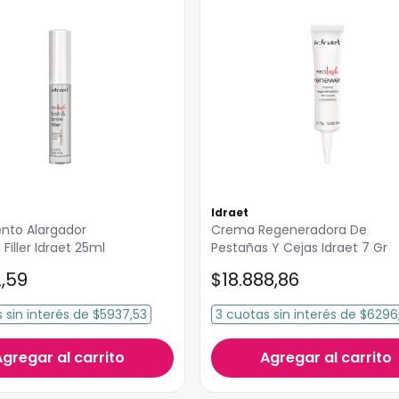
Idraet
nto Alargador
Crema Regeneradora De
Pestañas Filler Idraet 25ml
Pestañas Y Cejas Idraet 7 Gr
2
,
59
$
18
.
888
,
86
s
sin interés
de
$5937,53
3
cuotas
sin interés
de
$6296
Agregar al carrito
Agregar al carrito