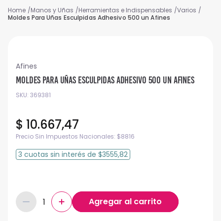
Manos y Uñas
Herramientas e Indispensables
Varios
Moldes Para Uñas Esculpidas Adhesivo 500 un Afines
Afines
Moldes Para Uñas Esculpidas Adhesivo 500 un Afines
SKU
:
369381
$
10
.
667
,
47
Precio Sin Impuestos Nacionales:
$
8816
3
cuotas
sin interés
de
$3555,82