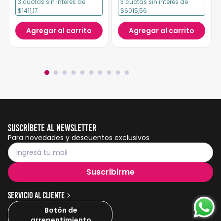
3
cuotas
sin interés
de
3
cuotas
sin interés
de
$1411,17
$6015,56
Agregar al carrito
Agregar al carrito
Suscríbete al Newsletter
Para novedades y descuentos exclusivos
Suscribirme
Servicio al cliente
Botón de
arrepentimiento